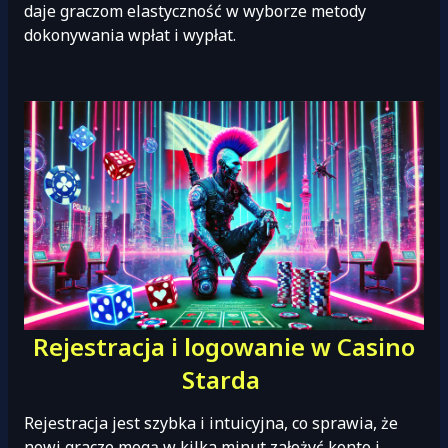
daje graczom elastyczność w wyborze metody
dokonywania wpłat i wypłat.
Rejestracja i logowanie w Casino
Starda
Rejestracja jest szybka i intuicyjna, co sprawia, że
nowi gracze mogą w kilka minut założyć konto i