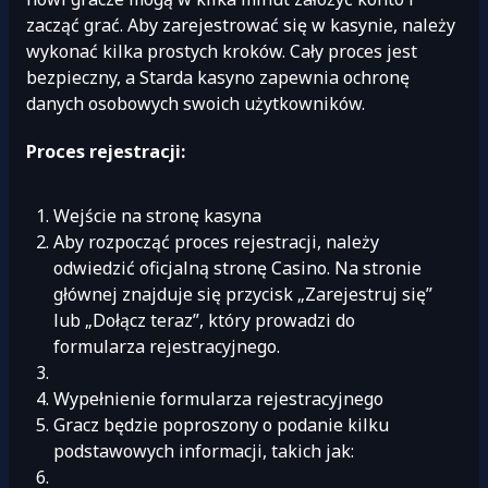
zacząć grać. Aby zarejestrować się w kasynie, należy
wykonać kilka prostych kroków. Cały proces jest
bezpieczny, a Starda kasyno zapewnia ochronę
danych osobowych swoich użytkowników.
Proces rejestracji:
Wejście na stronę kasyna
Aby rozpocząć proces rejestracji, należy
odwiedzić oficjalną stronę Casino. Na stronie
głównej znajduje się przycisk „Zarejestruj się”
lub „Dołącz teraz”, który prowadzi do
formularza rejestracyjnego.
Wypełnienie formularza rejestracyjnego
Gracz będzie poproszony o podanie kilku
podstawowych informacji, takich jak: