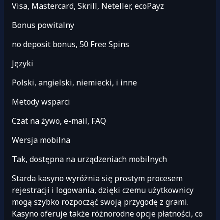
Visa, Mastercard, Skrill, Neteller, ecoPayz
Bonus powitalny
no deposit bonus, 50 Free Spins
Języki
Polski, angielski, niemiecki, i inne
Metody wsparci
Czat na żywo, e-mail, FAQ
Wersja mobilna
Tak, dostępna na urządzeniach mobilnych
Starda kasyno wyróżnia się prostym procesem
rejestracji i logowania, dzięki czemu użytkownicy
mogą szybko rozpocząć swoją przygodę z grami.
Kasyno oferuje także różnorodne opcje płatności, co