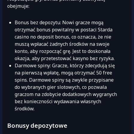
obejmuje:
Bonus bez depozytu: Nowi gracze mogą
otrzymać bonus powitalny w postaci Starda
casino no deposit bonus, co oznacza, że nie
muszą wpłacać żadnych środków na swoje
konto, aby rozpocząć grę. Jest to doskonała
okazja, aby przetestować kasyno bez ryzyka.
Darmowe spiny: Gracze, którzy zdecydują się
na pierwszą wpłatę, mogą otrzymać 50 free
spins. Darmowe spiny są zwykle przypisane
do wybranych gier slotowych, co pozwala
graczom na zdobycie dodatkowych wygranych
bez konieczności wydawania własnych
środków.
Bonusy depozytowe