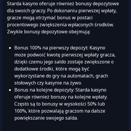
Starda kasyno oferuje również bonusy depozytowe
dla swoich graczy. Po dokonaniu pierwszej wpłaty,
gracze mogą otrzymać bonus w postaci
procentowego zwiększenia wpłaconych środków.
Zwykle bonusy depozytowe obejmują:
Bonus 100% na pierwszy depozyt: Kasyno
może podwoić kwotę pierwszej wpłaty gracza,
dzięki czemu jego saldo zostaje zwiększone o
dodatkowe środki, które mogą być
wykorzystane do gry na automatach, grach
stołowych czy kasynie na żywo.
Bonus na kolejne depozyty: Starda kasyno
oferuje również bonusy na kolejne wpłaty.
Często są to bonusy w wysokości 50% lub
100%, które pozwalają graczom na dalsze
powiększanie swojego salda.