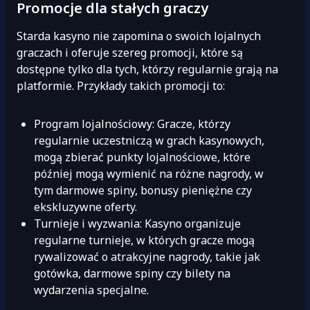
Promocje dla stałych graczy
Starda kasyno nie zapomina o swoich lojalnych
graczach i oferuje szereg promocji, które są
dostępne tylko dla tych, którzy regularnie grają na
platformie. Przykłady takich promocji to:
Program lojalnościowy: Gracze, którzy
regularnie uczestniczą w grach kasynowych,
mogą zbierać punkty lojalnościowe, które
później mogą wymienić na różne nagrody, w
tym darmowe spiny, bonusy pieniężne czy
ekskluzywne oferty.
Turnieje i wyzwania: Kasyno organizuje
regularne turnieje, w których gracze mogą
rywalizować o atrakcyjne nagrody, takie jak
gotówka, darmowe spiny czy bilety na
wydarzenia specjalne.